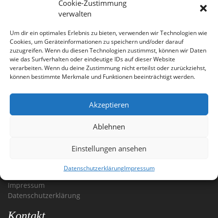
Cookie-Zustimmung
Welcome to WordPress. This is your first post. Edit or
verwalten
delete it, then start writing!
Um dir ein optimales Erlebnis zu bieten, verwenden wir Technologien wie
Cookies, um Geräteinformationen zu speichern und/oder darauf
zuzugreifen. Wenn du diesen Technologien zustimmst, können wir Daten
Posted by
dadmin
on
3. Mai 2019
.
Posted in
wie das Surfverhalten oder eindeutige IDs auf dieser Website
zu
Uncategorized
.
1 Kommentar
verarbeiten. Wenn du deine Zustimmung nicht erteilst oder zurückziehst,
Hello
können bestimmte Merkmale und Funktionen beeinträchtigt werden.
world!
Akzeptieren
Ablehnen
Einstellungen ansehen
Weitere Seiten
Datenschutzerklärung
Impressum
Home
Impressum
Datenschutzerklärung
Kontakt